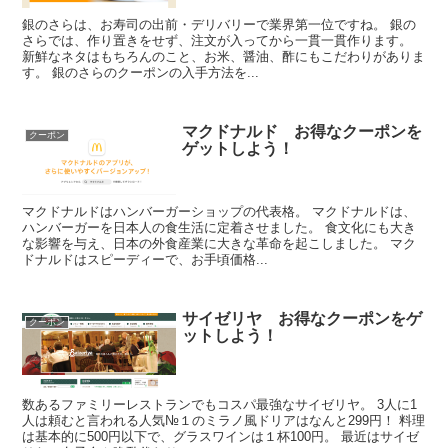
銀のさらは、お寿司の出前・デリバリーで業界第一位ですね。 銀の
さらでは、作り置きをせず、注文が入ってから一貫一貫作ります。
新鮮なネタはもちろんのこと、お米、醤油、酢にもこだわりがありま
す。 銀のさらのクーポンの入手方法を...
マクドナルド お得なクーポンを
クーポン
ゲットしよう！
マクドナルドはハンバーガーショップの代表格。 マクドナルドは、
ハンバーガーを日本人の食生活に定着させました。 食文化にも大き
な影響を与え、日本の外食産業に大きな革命を起こしました。 マク
ドナルドはスピーディーで、お手頃価格...
サイゼリヤ お得なクーポンをゲ
クーポン
ットしよう！
数あるファミリーレストランでもコスパ最強なサイゼリヤ。 3人に1
人は頼むと言われる人気№１のミラノ風ドリアはなんと299円！ 料理
は基本的に500円以下で、グラスワインは１杯100円。 最近はサイゼ