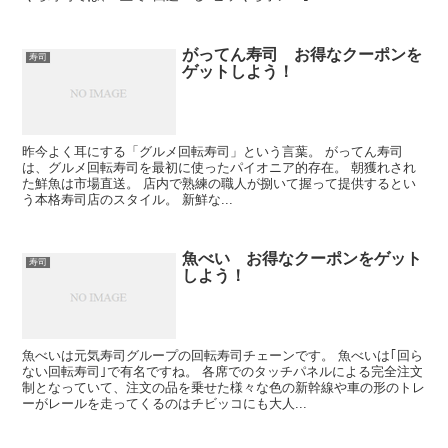
がってん寿司 お得なクーポンを
寿司
ゲットしよう！
昨今よく耳にする「グルメ回転寿司」という言葉。 がってん寿司
は、グルメ回転寿司を最初に使ったパイオニア的存在。 朝獲れされ
た鮮魚は市場直送。 店内で熟練の職人が捌いて握って提供するとい
う本格寿司店のスタイル。 新鮮な...
魚べい お得なクーポンをゲット
寿司
しよう！
魚べいは元気寿司グループの回転寿司チェーンです。 魚べいは｢回ら
ない回転寿司｣で有名ですね。 各席でのタッチパネルによる完全注文
制となっていて、注文の品を乗せた様々な色の新幹線や車の形のトレ
ーがレールを走ってくるのはチビッコにも大人...