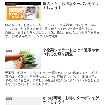
銀のさら お得なクーポンをゲッ
クーポン
トしよう！
銀のさらは、お寿司の出前・デリバリーで業界第一位ですね。 銀の
さらでは、作り置きをせず、注文が入ってから一貫一貫作ります。
新鮮なネタはもちろんのこと、お米、醤油、酢にもこだわりがありま
す。 銀のさらのクーポンの入手方法を...
小松菜ジェラートとは？通販や食
寿司
べれるお店を調査
千葉県 船橋市。 ふなっしーで一躍有名になった名前ですが、船橋
市では小松菜の生産が盛んなことをご存知でしょうか。 船橋ブラン
ドの小松菜もございますし、小松菜料理の食べ歩きイベントなども開
催するほどの賑わいがあります。 ...
かっぱ寿司 お得なクーポンをゲ
寿司
ットしよう！