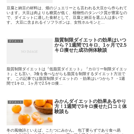
豆腐と納豆の材料は、畑のジュエリーとも言われる大豆から作られて
います。大豆は肉よりも糖質が低く、植物性のタンパク質が豊富なの
で、ダイエットに適した食材として、豆腐と納豆を選ぶ人は多いで
す。 大豆に含まれるイソフラボンは、女性ホルモンと...
脂質制限ダイエットの効果はいつ
ダイエット
から？1週間で1キロ、1ヶ月で2.5
キロ痩せた成功例体験談
脂質制限ダイエットは『低脂質ダイエット』『カロリー制限ダイエッ
ト』とも言い、3食を食べながらも脂質を制限するダイエット方法で
す。 この記事では脂質制限ダイエットの ・効果はいつから？ ・1週
間で1キロ、1ヶ月で2.5キロ痩...
みかんダイエットの効果あるやり
ダイエット
方！1週間で3キロ痩せた口コミ体
験談も
冬の風物詩といえば、こたつにみかん。 包丁要らずであり食べ易