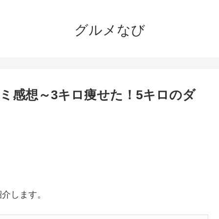
グルメなび
ミ感想～3キロ痩せた！5キロのダ
紹介します。