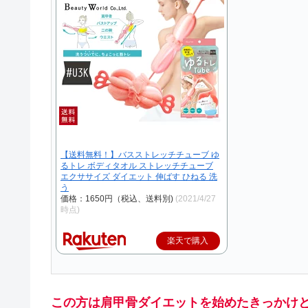
【送料無料！】バスストレッチチューブ ゆ
るトレ ボディタオル ストレッチチューブ
エクササイズ ダイエット 伸ばす ひねる 洗
う
価格：1650円（税込、送料別)
(2021/4/27
時点)
楽天で購入
この方は肩甲骨ダイエットを始めたきっかけ