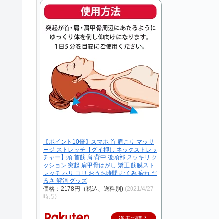
【ポイント10倍】スマホ 首 肩こり マッサ
ージ ストレッチ【グイ押し ネックストレッ
チャー】頭 首筋 肩 背中 後頭部 スッキリ ク
ッション 突起 肩甲骨はがし 矯正 筋膜スト
レッチ ハリ コリ おうち時間 むくみ 疲れ だ
るさ 解消 グッズ
価格：2178円（税込、送料別)
(2021/4/27
時点)
楽天で購入